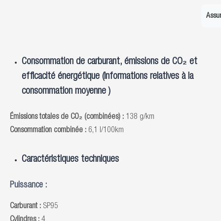
Assur
Consommation de carburant, émissions de CO₂ et
efficacité énergétique (Informations relatives à la
consommation moyenne )
Émissions totales de CO₂ (combinées) :
138 g/km
Consommation combinée :
6,1 l/100km
Caractéristiques techniques
Puissance :
Carburant :
SP95
Cylindres :
4