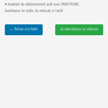
• Assistant de stationnement actif avec PARKTRONIC
Avertisseur de sortie du véhicule à l’arrêt
← Retour à la flotte
Je sélectionne ce véhicule
© 2026 Elzei Portage - Thème WordPress par
Kadence WP