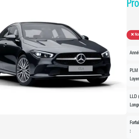
Pro
❌ Non
Anné
PLM 
Loyer
LLD (
Longu
Forfa
: