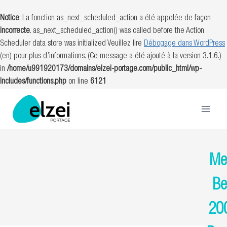
Notice
: La fonction as_next_scheduled_action a été appelée de façon
incorrecte
. as_next_scheduled_action() was called before the Action
Scheduler data store was initialized Veuillez lire
Débogage dans WordPress
(en) pour plus d’informations. (Ce message a été ajouté à la version 3.1.6.)
in
/home/u991920173/domains/elzei-portage.com/public_html/wp-
includes/functions.php
on line
6121
Aller
au
contenu
Me
Be
20