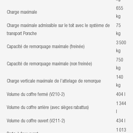
655
Charge maximale
kg
Charge maximale admissible sur le toit avec le système de
75
transport Porsche
kg
3 500
Capacité de remorquage maximale (freinée)
kg
750
Capacité de remorquage maximale (non freinée)
kg
140
Charge verticale maximale de l’attelage de remorque
kg
Volume du coffre fermé (V210-2)
404 l
1 344
Volume du coffre arrière (avec sièges rabattus)
l
Volume du coffre ouvert (V211-2)
434 l
1 013