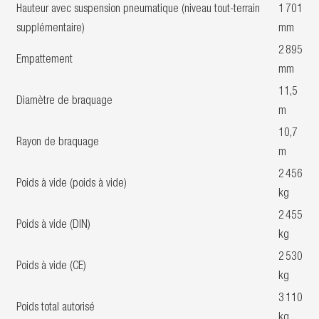
Hauteur avec suspension pneumatique (niveau tout-terrain
1 701
supplémentaire)
mm
2 895
Empattement
mm
11,5
Diamètre de braquage
m
10,7
Rayon de braquage
m
2 456
Poids à vide (poids à vide)
kg
2 455
Poids à vide (DIN)
kg
2 530
Poids à vide (CE)
kg
3 110
Poids total autorisé
kg